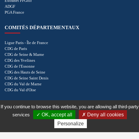
Extranet FFGolf
ADGF
PGA France
COMITÉS DÉPARTEMENTAUX
Ligue Paris - Île de France
CDG de Paris
CDG de Seine & Marne
CDG des Yvelines
CDG de l'Essonne
CDG des Hauts de Seine
CDG de Seine Saint Denis
CDG du Val de Marne
CDG du Val d'Oise
If you continue to browse this website, you are allowing all third-party
COOKIES
services
OK, accept all
Deny all cookies
Copyright © 2026 - CD de Golf du Val de Marne. Tous droits réservés.
Réalisation
vt-
Personalize
design